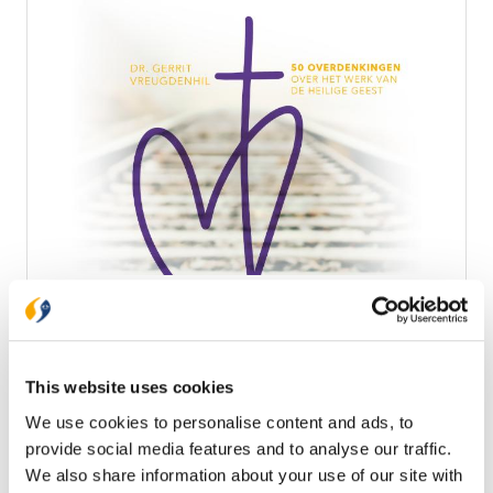
Groen
In het spoor van de Geest
Vijftig dagen nadat Jezus gestorven is aan het kruis
en opgestaan is uit de dood komt de Heilige Geest.
This website uses cookies
De Geest wijst de leerlingen de weg en verkondigt
hen zelfs toekomstige dingen (Joh. 16:12-15). Ook wij
We use cookies to personalise content and ads, to
€ 15,99
hebben de Geest nodig. We leven in een moeilijke
provide social media features and to analyse our traffic.
en verwarrende tijd, maar het is Pinksteren geweest!
Op voorraad
We also share information about your use of our site with
De Geest van Jezus is uitgestort en zal ons helpen