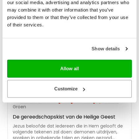
en leiden. In dit dagboek verdiepen we ons vijftig
our social media, advertising and analytics partners who
dagen in de persoon en het werk van de Heilige
may combine it with other information that you’ve
Geest. Eerst vanuit het onderwijs dat Jezus over de
provided to them or that they’ve collected from your use
Geest geeft in Johannes 14-16. Vervolgens zien we
of their services.
vanuit het boek Handelingen hoe de Geest mensen
inschakelt om van Jezus te getuigen. Aan de hand
van concrete bijbelgedeelten komen we op het
spoor wat de Geest doet in levens van mensen.
Show details
Alles is erop gericht de Heilige Geest beter te leren
kennen, in de hoop dat het verlangen groeit om
elke dag achter Jezus in het spoor van de Geest te
gaan.
Allow all
Customize
Groen
De gereedschapskist van de Heilige Geest
Jezus beloofde dat iedereen die in Hem gelooft de
volgende tekenen zal doen: demonen uitdrijven,
spreken in onbekende talen en zieken gezond