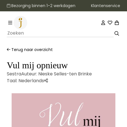
Klantenservice
Bezorging binnen 1–2 werkdagen
Terug naar overzicht
Vul mij opnieuw
Sestra
Auteur:
Nieske Selles-ten Brinke
Taal:
Nederlands