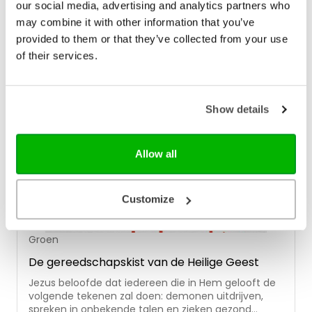
en leiden. In dit dagboek verdiepen we ons vijftig
our social media, advertising and analytics partners who
dagen in de persoon en het werk van de Heilige
may combine it with other information that you’ve
Geest. Eerst vanuit het onderwijs dat Jezus over de
provided to them or that they’ve collected from your use
Geest geeft in Johannes 14-16. Vervolgens zien we
of their services.
vanuit het boek Handelingen hoe de Geest mensen
inschakelt om van Jezus te getuigen. Aan de hand
van concrete bijbelgedeelten komen we op het
spoor wat de Geest doet in levens van mensen.
Show details
Alles is erop gericht de Heilige Geest beter te leren
kennen, in de hoop dat het verlangen groeit om
elke dag achter Jezus in het spoor van de Geest te
gaan.
Allow all
Customize
Groen
De gereedschapskist van de Heilige Geest
Jezus beloofde dat iedereen die in Hem gelooft de
volgende tekenen zal doen: demonen uitdrijven,
spreken in onbekende talen en zieken gezond