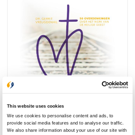
Groen
In het spoor van de Geest
Vijftig dagen nadat Jezus gestorven is aan het kruis
en opgestaan is uit de dood komt de Heilige Geest.
This website uses cookies
De Geest wijst de leerlingen de weg en verkondigt
hen zelfs toekomstige dingen (Joh. 16:12-15). Ook wij
We use cookies to personalise content and ads, to
€ 15,99
hebben de Geest nodig. We leven in een moeilijke
provide social media features and to analyse our traffic.
en verwarrende tijd, maar het is Pinksteren geweest!
Op voorraad
We also share information about your use of our site with
De Geest van Jezus is uitgestort en zal ons helpen