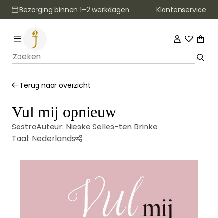
Klantenservice
Bezorging binnen 1–2 werkdagen
Terug naar overzicht
Vul mij opnieuw
Sestra
Auteur:
Nieske Selles-ten Brinke
Taal:
Nederlands