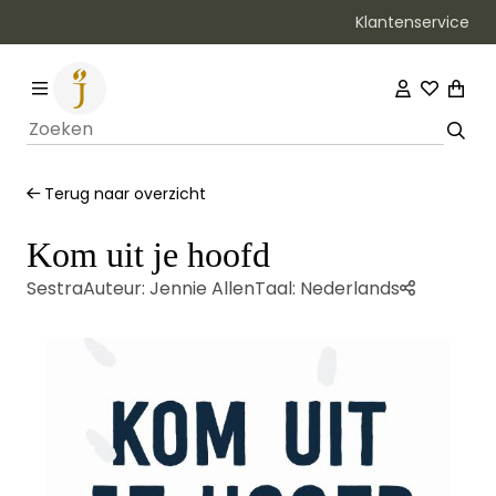
Klantenservice
Bezorging binnen 1–2 werkdagen
Terug naar overzicht
Kom uit je hoofd
Sestra
Auteur:
Jennie Allen
Taal:
Nederlands