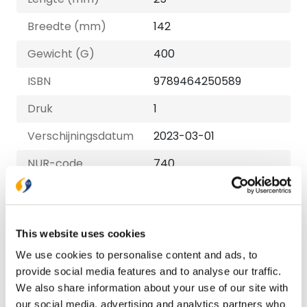
Breedte (mm)
142
Gewicht (G)
400
ISBN
9789464250589
Druk
1
Verschijningsdatum
2023-03-01
NUR-code
740
Auteur
Jennie Allen
Taal
Nederlands
This website uses cookies
Aantal pagina's
266
We use cookies to personalise content and ads, to
Uitvoeringen
provide social media features and to analyse our traffic.
We also share information about your use of our site with
our social media, advertising and analytics partners who
Paperback