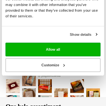
may combine it with other information that you’ve
€ 22,99
provided to them or that they’ve collected from your use
of their services.
E-book
€ 14,99
Show details
Bezorging binnen 1–2 werkdagen
Allow all
Gratis verzending vanaf € 20,-
Gratis retourneren
Customize