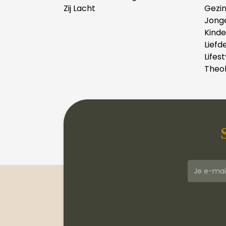
Zij Lacht
Gezi
Jong
Kind
Liefd
Lifest
Theol