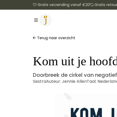
Gratis verzending vanaf €20
Gratis retou
Terug naar overzicht
Kom uit je hoof
Doorbreek de cirkel van negatie
Sestra
Auteur:
Jennie Allen
Taal:
Nederlan