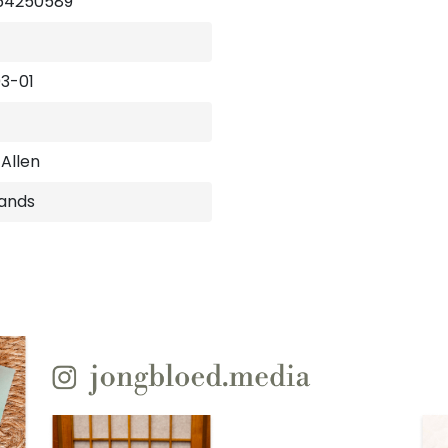
64250589
3-01
 Allen
ands