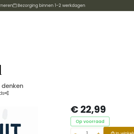
rneren
Bezorging binnen 1–2 werkdagen
d
f denken
ds
€ 22,99
Op voorraad
−
+
In winke