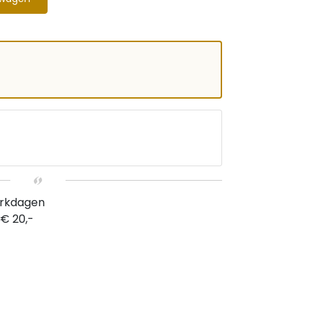
erkdagen
 € 20,-