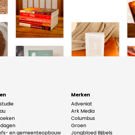
en
Merken
lstudie
Adveniat
au
Ark Media
oeken
Columbus
tdagen
Groen
ofs- en gemeenteopbouw
Jongbloed Bijbels