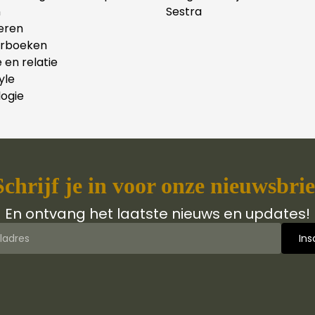
n
Sestra
eren
erboeken
e en relatie
yle
ogie
Schrijf je in voor onze nieuwsbrie
En ontvang het laatste nieuws en updates!