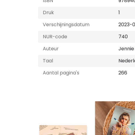
ISBN
97894
Druk
1
Verschijningsdatum
2023-0
NUR-code
740
Auteur
Jennie
Taal
Nederl
Aantal pagina's
266