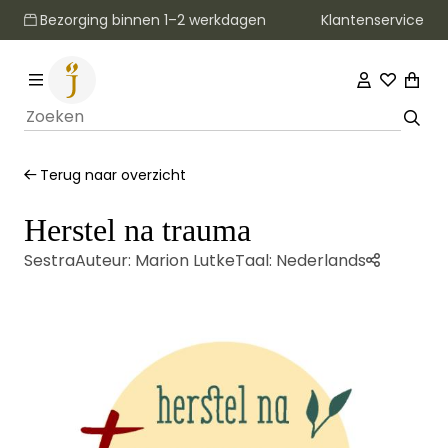
Klantenservice
Bezorging binnen 1–2 werkdagen
Terug naar overzicht
Herstel na trauma
Sestra
Auteur:
Marion Lutke
Taal:
Nederlands