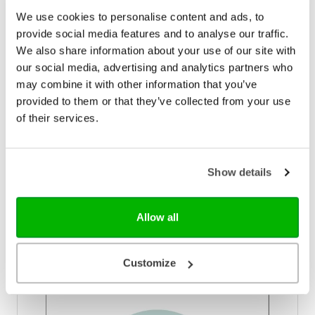
We use cookies to personalise content and ads, to
provide social media features and to analyse our traffic.
We also share information about your use of our site with
our social media, advertising and analytics partners who
may combine it with other information that you’ve
provided to them or that they’ve collected from your use
Uitgeverij Sestra
of their services.
Durf te gaan!
Wat betekent het dat God sommige mensen heeft
geschapen met hooggevoeligheid? Hoe kun je het
Show details
niet als een last maar juist als een talent leren zien?
Niet minder dan 15 tot 20% van de mensen is
€ 17,99
hooggevoelig. Deze mensen zijn gevoelig voor
Allow all
prikkels en beleven de wereld heel intens. Er zijn al
Op voorraad
veel boeken geschreven over hooggevoeligheid en
HSP, maar dit is het eerste christelijke boek over dit
onderwerp. Ook in dit deel van de Sestra
Customize
verwerkboeken lees je weer veel praktische vragen,
bemoedigingen en tips, zodat het je echt verder
helpt.