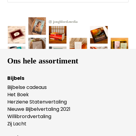
verandering in te brengen als je je bewust wordt van
je verleden. Ook in dit boek van Marion Lutke lees je
weer veel praktische vragen, bemoedigingen en
tips, zodat het je echt verder helpt.
Ons hele assortiment
Bijbels
Bijbelse cadeaus
Het Boek
Herziene Statenvertaling
Nieuwe Bijbelvertaling 2021
Willibrordvertaling
Zij Lacht