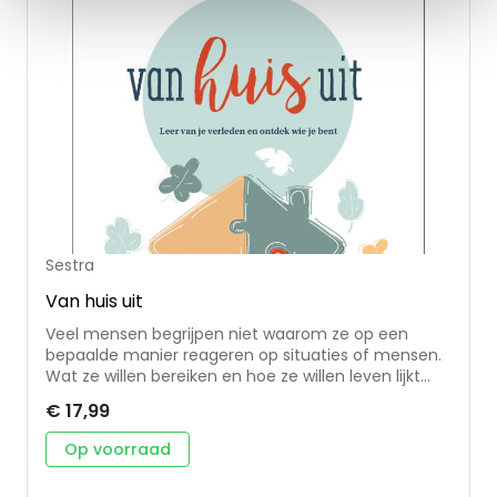
Sestra
Van huis uit
Veel mensen begrijpen niet waarom ze op een
bepaalde manier reageren op situaties of mensen.
Wat ze willen bereiken en hoe ze willen leven lijkt
daardoor maar niet te lukken. Hoe komt dat toch?
€ 17,99
In 'Van huis uit' laat Marion Lutke zien dat wat je van
vroeger, uit je gezin van herkomst, meekreeg veel
Op voorraad
meer invloed heeft op je leven als volwassene dan
je vaak denkt. Het is echter mogelijk om hier