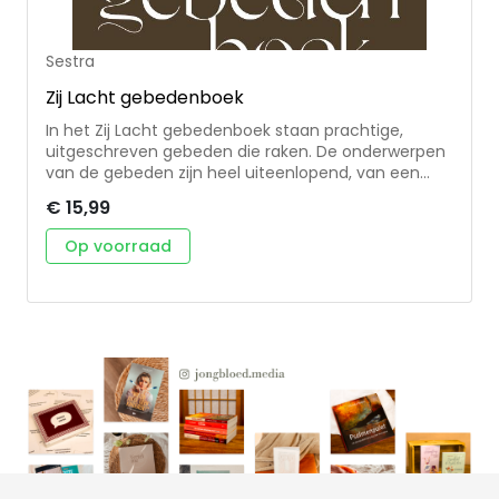
2010 oprichtte.
Sestra
Zij Lacht gebedenboek
In het Zij Lacht gebedenboek staan prachtige,
uitgeschreven gebeden die raken. De onderwerpen
van de gebeden zijn heel uiteenlopend, van een
mooi ochtend- en avondgebed tot gebeden met
€ 15,99
specifieke thema’s als onrust, overgave, verdriet,
perfectionisme en het leven van alledag. Het
Op voorraad
gebedenboek is 12 x 15 cm, waardoor het ook
gemakkelijk in een (hand)tas past zodat je het
gedurende de dag regelmatig kunt pakken.