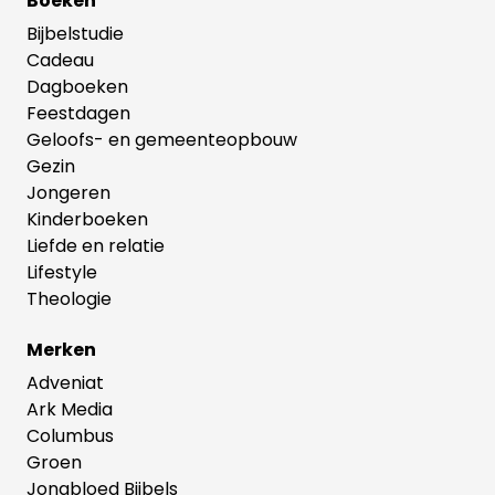
Boeken
modern, nieuw omslag gekregen: dezelfde tijdloze
en verdiepende inhoud in een fris, nieuw jasje.
Bijbelstudie
Cadeau
Dagboeken
Feestdagen
Geloofs- en gemeenteopbouw
Gezin
Jongeren
Kinderboeken
Liefde en relatie
Lifestyle
Theologie
Merken
Adveniat
Ark Media
Columbus
Groen
Jongbloed Bijbels