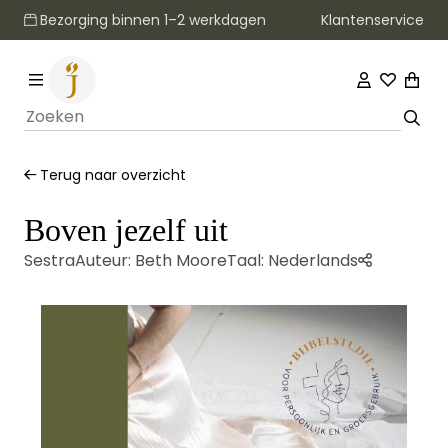
Klantenservice
Bezorging binnen 1–2 werkdagen
Terug naar overzicht
Boven jezelf uit
Sestra
Auteur:
Beth Moore
Taal:
Nederlands