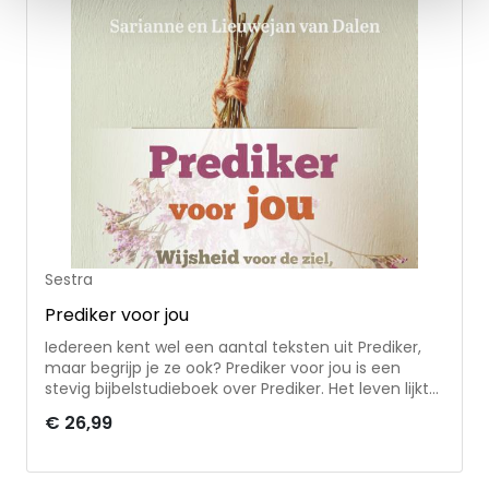
Sestra
Prediker voor jou
Iedereen kent wel een aantal teksten uit Prediker,
maar begrijp je ze ook? Prediker voor jou is een
stevig bijbelstudieboek over Prediker. Het leven lijkt
lucht en leegte te zijn, zegt Prediker. Maar wijsheid
€ 26,99
en vreugde zijn er ook! In dit boek gaan de auteurs
niet alleen op zoek naar de zinloosheid en
gebrokenheid van dit bestaan, maar ook naar de