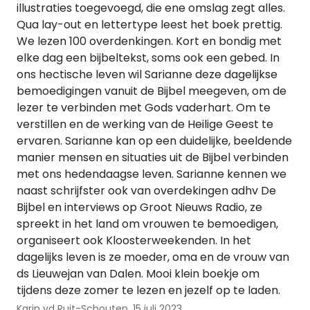
illustraties toegevoegd, die ene omslag zegt alles.
Qua lay-out en lettertype leest het boek prettig.
We lezen 100 overdenkingen. Kort en bondig met
elke dag een bijbeltekst, soms ook een gebed. In
ons hectische leven wil Sarianne deze dagelijkse
bemoedigingen vanuit de Bijbel meegeven, om de
lezer te verbinden met Gods vaderhart. Om te
verstillen en de werking van de Heilige Geest te
ervaren. Sarianne kan op een duidelijke, beeldende
manier mensen en situaties uit de Bijbel verbinden
met ons hedendaagse leven. Sarianne kennen we
naast schrijfster ook van overdekingen adhv De
Bijbel en interviews op Groot Nieuws Radio, ze
spreekt in het land om vrouwen te bemoedigen,
organiseert ook Kloosterweekenden. In het
dagelijks leven is ze moeder, oma en de vrouw van
ds Lieuwejan van Dalen. Mooi klein boekje om
tijdens deze zomer te lezen en jezelf op te laden.
Karin vd Ruit-Schouten,
15 juli 2023