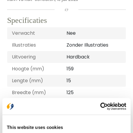
Specificaties
Verwacht
Nee
Illustraties
Zonder Illustraties
Uitvoering
Hardback
Hoogte (mm)
159
Lengte (mm)
15
Breedte (mm)
125
Gewicht (G)
178
ISBN
9789464250756
This website uses cookies
Druk
1