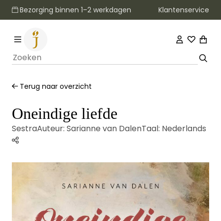
Klantenservice
Bezorging binnen 1–2 werkdagen
Terug naar overzicht
Oneindige liefde
Sestra
Auteur:
Sarianne van Dalen
Taal:
Nederlands