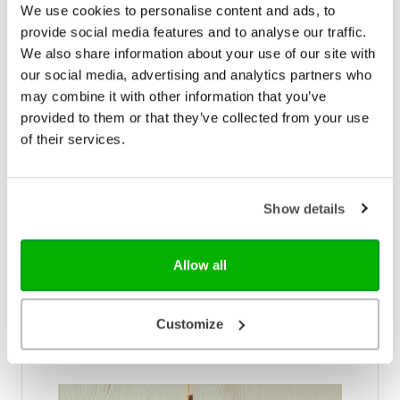
We use cookies to personalise content and ads, to
Verschijningsdatum
2023-05-22
provide social media features and to analyse our traffic.
We also share information about your use of our site with
NUR-code
707
our social media, advertising and analytics partners who
Auteur
Sarianne van Dalen
may combine it with other information that you’ve
provided to them or that they’ve collected from your use
Taal
Nederlands
of their services.
Aantal pagina's
99
Show details
Bezorging binnen 1–2 werkdagen
Gratis verzending vanaf € 20,-
Allow all
Gratis retourneren
Customize
Bekijk ook eens