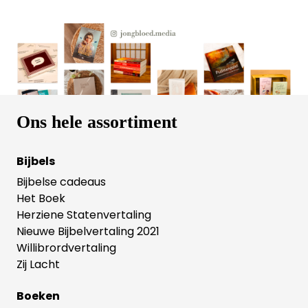
levenswijsheid die God ons leert en de
levensvreugde die Hij ons geeft. Elk hoofdstuk bevat
een duidelijke uitleg van de bijbeltekst en de
boodschap van Prediker, gevolgd door
laagdrempelige overdenkingen en praktische
opdrachten voor verdere verwerking. Geschikt om
alleen te lezen, maar ook voor bijbelstudie- of
gespreksgroepen. Bij de bijbelstudies zijn ook
filmpjes van de auteurs beschikbaar.
Ons hele assortiment
Bijbels
Bijbelse cadeaus
Het Boek
Herziene Statenvertaling
Nieuwe Bijbelvertaling 2021
Willibrordvertaling
Zij Lacht
Boeken