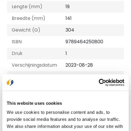
Lengte (mm)
19
Breedte (mm)
141
Gewicht (G)
304
ISBN
9789464250800
Druk
1
Verschijningsdatum
2023-08-28
NUR-code
450
Auteur
Marije van den Berg
Taal
Nederlands
This website uses cookies
Aantal pagina's
192
We use cookies to personalise content and ads, to
provide social media features and to analyse our traffic.
Uitvoeringen
We also share information about your use of our site with