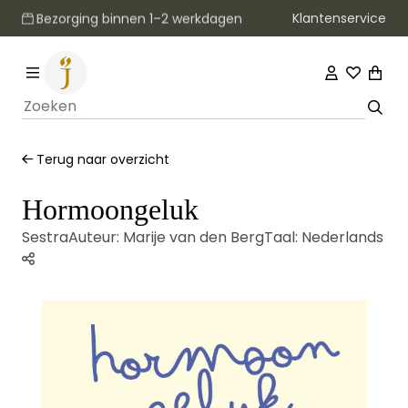
Klantenservice
Bezorging binnen 1–2 werkdagen
Terug naar overzicht
Hormoongeluk
Sestra
Auteur:
Marije van den Berg
Taal:
Nederlands