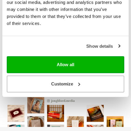
our social media, advertising and analytics partners who
Paperback
may combine it with other information that you’ve
€ 19,99
provided to them or that they’ve collected from your use
of their services.
E-book
€ 9,99
Show details
Bezorging binnen 1–2 werkdagen
Allow all
Gratis verzending vanaf € 20,-
Gratis retourneren
Customize