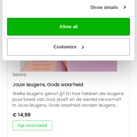
Show details
Allow all
Customize
Sestra
Jouw leugens, Gods waarheid
Welke leugens geloof jij? En hoe hebben die leugens
jouw beeld van God, jezelf en de wereld vervormd?
In Jouw leugens, Gods waarheid worden leugens
ontkracht door bijbelse waarheden. Zo leert de lezer
€ 14,99
haar denken te vernieuwen aan de hand van het
Woord van God. Een lange tijd heeft de auteur zelf
Op voorraad
ook veel leugens leven geloofd. Onbewust had dit
grote invloed op hoe ze naar God, zichzelf en de