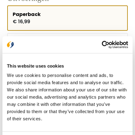
Paperback
€ 16,99
E-book
€ 9,99
This website uses cookies
Bezorging binnen 1–2 werkdagen
We use cookies to personalise content and ads, to
Gratis verzending vanaf € 20,-
provide social media features and to analyse our traffic.
Gratis retourneren
We also share information about your use of our site with
our social media, advertising and analytics partners who
may combine it with other information that you’ve
Bekijk ook eens
provided to them or that they’ve collected from your use
of their services.