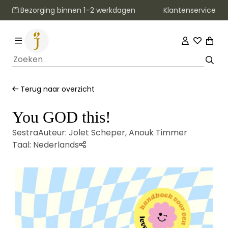
Klantenservice
Bezorging binnen 1–2 werkdagen
Terug naar overzicht
You GOD this!
Sestra
Auteur:
Jolet Scheper
,
Anouk Timmer
Taal:
Nederlands