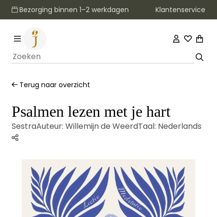
Klantenservice
Bezorging binnen 1–2 werkdagen
Terug naar overzicht
Psalmen lezen met je hart
Sestra
Auteur:
Willemijn de Weerd
Taal:
Nederlands