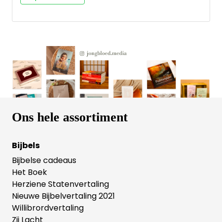
manieren God mensen raakt, ook vandaag de dag
nog. Alle zintuigen komen in dit bijbelstudieboek aan
bod: zien, horen, proeven, ruiken en voelen. We
ontdekken dat aanrakingen van God een doel
hebben, namelijk om meer en meer de persoon te
worden zoals Hij bedoeld heeft. Sarianne van Dalen
is een bekend Sestra auteur, spreker en organiseert
kloosterweekenden. Willemijn de Weerd is bekend
auteur van kinder- en vrouwenboeken.
Ons hele assortiment
Bijbels
Bijbelse cadeaus
Het Boek
Herziene Statenvertaling
Nieuwe Bijbelvertaling 2021
Willibrordvertaling
Zij Lacht