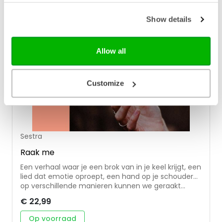
Show details
Allow all
Customize
Sestra
Raak me
Een verhaal waar je een brok van in je keel krijgt, een
lied dat emotie oproept, een hand op je schouder…
op verschillende manieren kunnen we geraakt
worden. In het bijbelstudieboek ‘Raak me’ volgen we
€ 22,99
mannen en vrouwen die geraakt werden door God.
We duiken de Bijbel in en onderzoeken op welke
Op voorraad