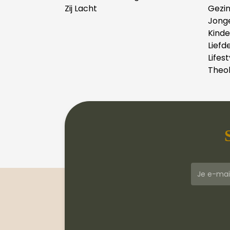
Zij Lacht
Gezi
Jong
Kind
Liefd
Lifest
Theol