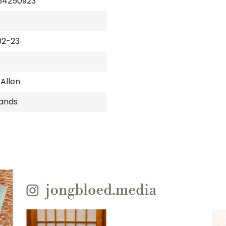
64250923
02-23
 Allen
ands