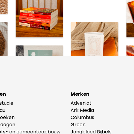
en
Merken
lstudie
Adveniat
au
Ark Media
oeken
Columbus
tdagen
Groen
ofs- en gemeenteopbouw
Jongbloed Bijbels