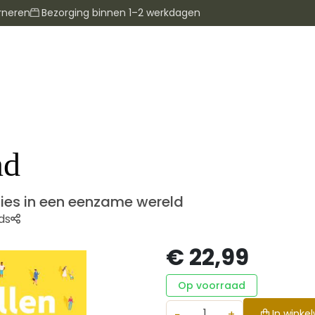
rneren
Bezorging binnen 1–2 werkdagen
nd
ties in een eenzame wereld
ds
€ 22,99
Op voorraad
−
+
In winke