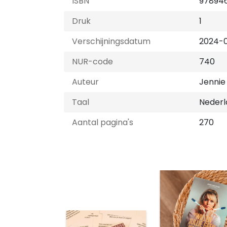
ISBN
97894
Druk
1
Verschijningsdatum
2024-
NUR-code
740
Auteur
Jennie
Taal
Nederl
Aantal pagina's
270