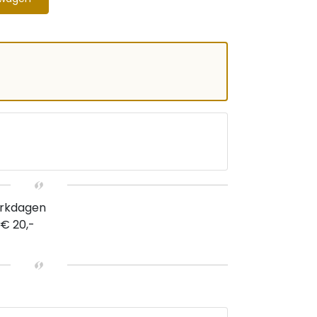
erkdagen
 € 20,-