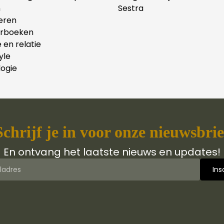
n
Sestra
eren
erboeken
e en relatie
yle
ogie
Schrijf je in voor onze nieuwsbrie
En ontvang het laatste nieuws en updates!