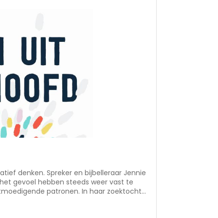
r en bijbelleraar Jennie
 het gevoel hebben steeds weer vast te
ntmoedigende patronen. In haar zoektocht
 ze dat de grootste geestelijke strijd van
 in ons hoofd. Ons denken vormt hoe we