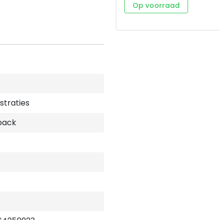
leven. Het is dus cruciaal 
Op voorraad
gedachten kunnen stoppen 
van negatieve denkpatronen
afleiding. In dit boek legt
en recente ontdekkingen in 
ons denken kunnen verslaan
Hij jou bedoeld heeft. Jennie Allen is een bijbelleraar die bekendstaat
om haar persoonlijke authen
meerdere populaire bijbels
regelmatig op conferenties
hebben samen vier kinderen,
ustraties
Rwanda.
back