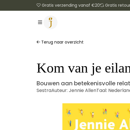
Gratis verzending vanaf €20
Gratis retou
Terug naar overzicht
Kom van je eila
Bouwen aan betekenisvolle rela
Sestra
Auteur:
Jennie Allen
Taal:
Nederlan