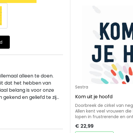
ld
llemaal alleen te doen.
it dat het hebben van
Sestra
iaal belang is voor onze
Kom uit je hoofd
ekend en geliefd te zij...
Doorbreek de cirkel van negatief denken. Spreke
Allen kent veel vrouwen die
lopen in frustrerende en o
naar een oplossing, ontdekte
€ 22,99
onze generatie plaatsvindt