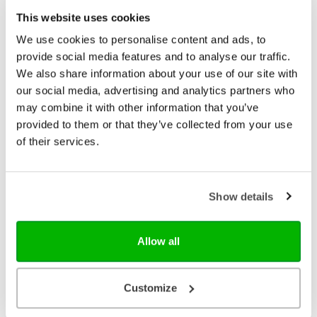
This website uses cookies
We use cookies to personalise content and ads, to
provide social media features and to analyse our traffic.
We also share information about your use of our site with
our social media, advertising and analytics partners who
may combine it with other information that you’ve
provided to them or that they’ve collected from your use
of their services.
Sestra
Zij lacht guide Roeping
Show details
Hoe kom je erachter wat je roeping, je unieke taak
is? Die vraag hield Mandy jarenlang bezig, en met
haar vele christenen. Het gevoel van ‘gewoon graag
op de juiste plek willen zitten’ liet haar niet los en in
Allow all
€ 11,99
haar zoektocht kwam ze samen met God tot
mooie inzichten. Kwaliteiten, dromen, samenwerken
Op voorraad
met God, de hulp van de Heilige Geest en leugens
Customize
die in de weg staan – het komt allemaal aan bod in
deze praktische guide! Mandy Wittekoek- den