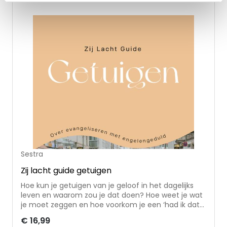
Dekker schrijft al vijf jaar diepzinnige overdenkingen
voor het platform Zij Lacht. Met haar vlotte pen en
nuchtere manier van denken maakt zij het
onderwerp ‘roeping’ minder zwaar en spoort zij
menig christen aan om aan de slag te gaan met
haar unieke taak.
Sestra
Zij lacht guide getuigen
Hoe kun je getuigen van je geloof in het dagelijks
leven en waarom zou je dat doen? Hoe weet je wat
je moet zeggen en hoe voorkom je een ‘had ik dat
maar gezegd’? Het zijn vragen die veel jonge
€ 16,99
vrouwen bezighouden. In deze Zij Lacht Guide deelt