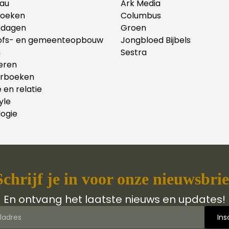
au
Ark Media
oeken
Columbus
tdagen
Groen
ofs- en gemeenteopbouw
Jongbloed Bijbels
n
Sestra
eren
erboeken
e en relatie
yle
ogie
Schrijf je in voor onze nieuwsbrie
En ontvang het laatste nieuws en updates!