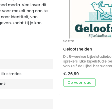
een creatieve duizendpoot, 
ed media. Veel over dit
mensen. Ze heeft een pass
k voor mezelf nog aan te
dagen naar een diepere int
 naar identiteit, van
geven, zodat Hij je kan
Sestra
Geloofshelden
Dit 6-weekse bijbelstudiebo
sprekers. Elke bijbelstudie 
van zelf de Bijbel bestudere
Geloofshelden behandelt vi
€ 26,99
Illustraties
koningin Esther, Gideon, Ho
geloofshelden die God blij
Op voorraad
ack
komt. Bestudeer hoe God h
voor zijn koninkrijk. En ontde
boek bevat een inlogcode di
Ook staan er tips in voor gr
gespreksvragen. ‘Deze geloofshelden moedigen je aan om God te
gehoorzamen, ook als het s