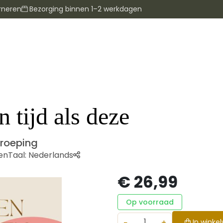
rneren
Bezorging binnen 1–2 werkdagen
 tijd als deze
 roeping
en
Taal:
Nederlands
€ 26,99
Op voorraad
−
+
In winke