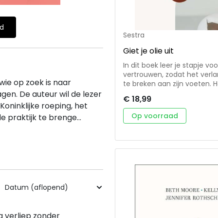
ld
Sestra
Giet je olie uit
In dit boek leer je stapje 
vertrouwen, zodat het verla
 wie op zoek is naar
te breken aan zijn voeten.
alleen zijn voeten, maar bove
gen. De auteur wil de lezer
€ 18,99
uit te gieten, zalf je Jezu
oninklijke roeping, het
houden. Bovendien ontdek je
Op voorraad
 praktijk te brenge...
te zijn. Daar is genezing, be
Aan de hand van bijbels ond
eigen leven, neemt Suzanne
naar het hart van aanbiddi
praktische oefeningen, zoa
schilder- en schrijfopdrach
jouw aanbidding vorm kunt
is van een gebroken oliekruik in Zijn
Suzanne de Lima is in de ee
wonderbaby’s, door adopti
man Ray is ze sinds 2021 f
ng verliep zonder