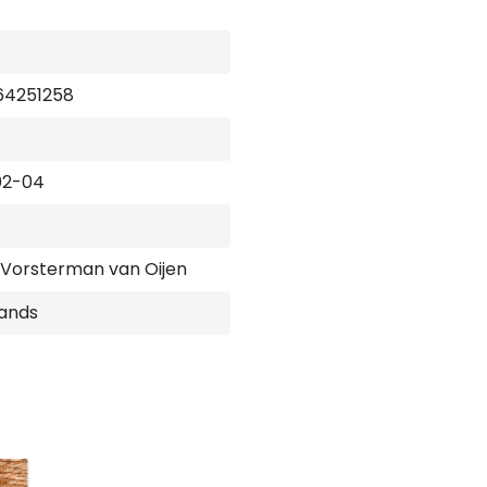
onderwijsstijl van vijf inspi
naar meer!’ - Annemarie Ri
64251258
02-04
 Vorsterman van Oijen
ands