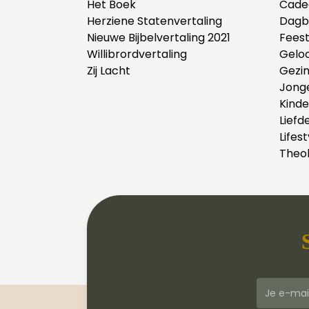
Het Boek
Cade
Herziene Statenvertaling
Dagb
Nieuwe Bijbelvertaling 2021
Fees
Willibrordvertaling
Gelo
Zij Lacht
Gezi
Jong
Kind
Liefd
Lifest
Theol