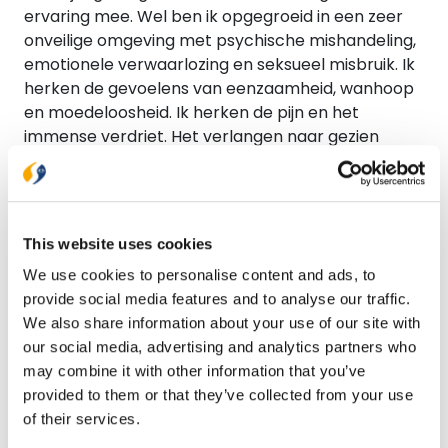
ervaring mee. Wel ben ik opgegroeid in een zeer
onveilige omgeving met psychische mishandeling,
emotionele verwaarlozing en seksueel misbruik. Ik
herken de gevoelens van eenzaamheid, wanhoop
en moedeloosheid. Ik herken de pijn en het
immense verdriet. Het verlangen naar gezien
worden. Naar me geliefd voelen. Nieske heeft dit zo
'accuraat' beschreven allemaal. Dit is écht zoals
het is, en dit boek voelt voor mij als erkenning.
Dankjewel, Nieske, voor jouw prachtige boek.
This website uses cookies
Annemarie,
9 augustus 2025
We use cookies to personalise content and ads, to
provide social media features and to analyse our traffic.
Wat een aangrijpend en indrukwekkend verhaal is
We also share information about your use of our site with
dat van Jesca. Vanaf de eerste bladzijde word je in
our social media, advertising and analytics partners who
haar leven getrokken, geboeid tot de laatste
may combine it with other information that you’ve
letter aan toe. Het verhaal van Jesca bezorgt je
provided to them or that they’ve collected from your use
als lezer regelmatig een brok in je keel, tranen in je
of their services.
ogen, kippenvel, maar ook bewogen hart voor