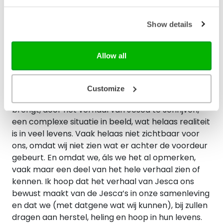
Jesca en vrouwen zoals zij. De negatieve patronen
die doorwerken in generaties zijn confronterend
Show details
om te lezen. Het lijkt niet doorbroken te kunnen
worden en hoop lijkt daardoor verder weg dan
ooit. Maar de trauma’s, het verlies en de pijn
Allow all
maken plaats voor hoop en herstel! Mede door de
bijzondere rol die de mensen vervullen, die Jesca in
haar leven ontmoet. Zij doen me denken aan
Customize
engelen die op haar pad geplaatst worden. Nieske
brengt, door het verhaal van Jesca te schrijven,
een complexe situatie in beeld, wat helaas realiteit
is in veel levens. Vaak helaas niet zichtbaar voor
ons, omdat wij niet zien wat er achter de voordeur
gebeurt. En omdat we, áls we het al opmerken,
vaak maar een deel van het hele verhaal zien of
kennen. Ik hoop dat het verhaal van Jesca ons
bewust maakt van de Jesca’s in onze samenleving
en dat we (met datgene wat wij kunnen), bij zullen
dragen aan herstel, heling en hoop in hun levens.