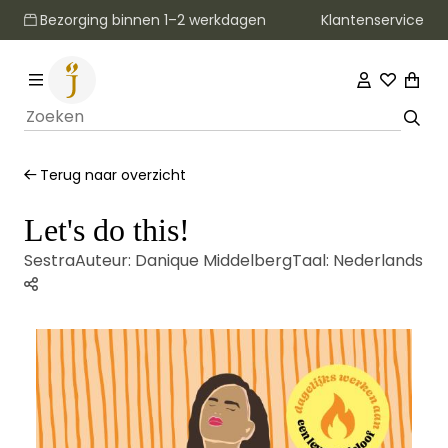
Klantenservice
Bezorging binnen 1–2 werkdagen
Terug naar overzicht
Let's do this!
Sestra
Auteur:
Danique Middelberg
Taal:
Nederlands