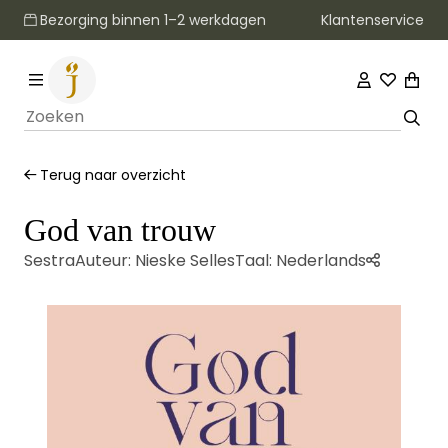
Klantenservice
Bezorging binnen 1–2 werkdagen
Terug naar overzicht
God van trouw
Sestra
Auteur:
Nieske Selles
Taal:
Nederlands