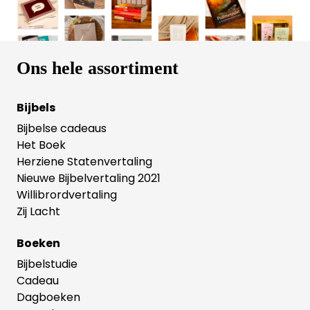
voor meer informatie: www.nieskeselles.nl
Ons hele assortiment
Bijbels
Bijbelse cadeaus
Het Boek
Herziene Statenvertaling
Nieuwe Bijbelvertaling 2021
Willibrordvertaling
Zij Lacht
Boeken
Bijbelstudie
Cadeau
Dagboeken