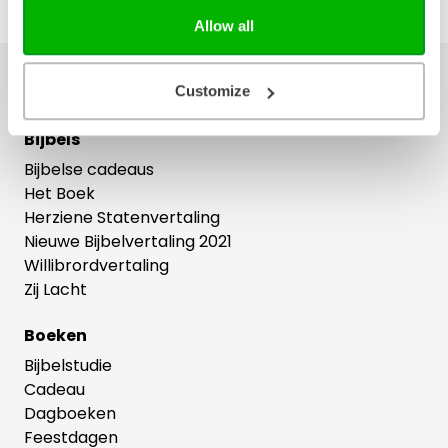
Allow all
Ons hele assortiment
Customize
Bijbels
Bijbelse cadeaus
Het Boek
Herziene Statenvertaling
Nieuwe Bijbelvertaling 2021
Willibrordvertaling
Zij Lacht
Boeken
Bijbelstudie
Cadeau
Dagboeken
Feestdagen