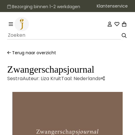
Klantenservice
Bezorging binnen 1–2 werkdagen
Terug naar overzicht
Zwangerschapsjournal
Sestra
Auteur:
Liza Kruit
Taal:
Nederlands