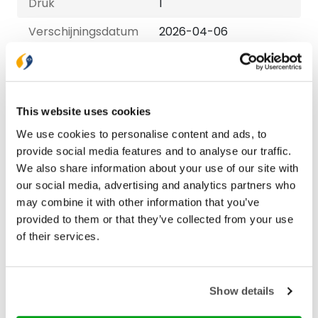
Druk
1
Verschijningsdatum
2026-04-06
NUR-code
713
Auteur
Liza Kruit
This website uses cookies
Taal
Nederlands
We use cookies to personalise content and ads, to
Aantal pagina's
160
provide social media features and to analyse our traffic.
We also share information about your use of our site with
our social media, advertising and analytics partners who
Bezorging binnen 1–2 werkdagen
may combine it with other information that you’ve
Gratis verzending vanaf € 20,-
provided to them or that they’ve collected from your use
Gratis retourneren
of their services.
Show details