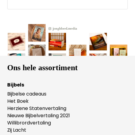
Goessens heeft dit boek geschreven vanuit haar
professie als psychologe en haar ervaring met
hooggevoeligheid. Ervaringen van andere
hooggevoelige mensen komen daarnaast volop
aan bod. Het resultaat is een boek vol herkenning
én erkenning voor hooggevoelige, christelijke
mannen en vrouwen.
Ons hele assortiment
Bijbels
Bijbelse cadeaus
Het Boek
Herziene Statenvertaling
Nieuwe Bijbelvertaling 2021
Willibrordvertaling
Zij Lacht