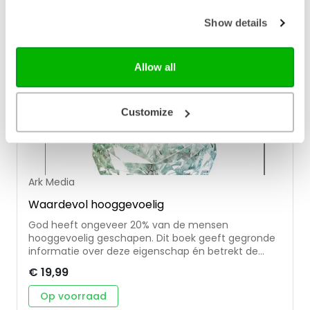
Show details
Allow all
Customize
Ark Media
Waardevol hooggevoelig
God heeft ongeveer 20% van de mensen
hooggevoelig geschapen. Dit boek geeft gegronde
informatie over deze eigenschap én betrekt de
Bijbel hierbij. De waarde van hooggevoeligheid wordt
€ 19,99
beschreven in relatie met God, jezelf en anderen.
Ook wordt er aandacht besteed aan de uitdagingen
Op voorraad
die deze eigenschap met zich meebrengt. Marit