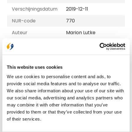
Verschijningsdatum
2019-12-11
NUR-code
770
Auteur
Marion Lutke
Taal
Nederlands
Aantal pagina's
150
This website uses cookies
We use cookies to personalise content and ads, to
Bezorging binnen 1–2 werkdagen
provide social media features and to analyse our traffic.
Gratis verzending vanaf € 20,-
We also share information about your use of our site with
Gratis retourneren
our social media, advertising and analytics partners who
may combine it with other information that you’ve
Bekijk ook eens
provided to them or that they’ve collected from your use
of their services.