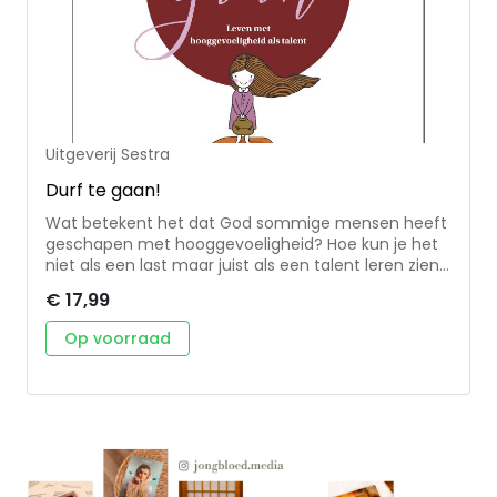
Uitgeverij Sestra
Durf te gaan!
Wat betekent het dat God sommige mensen heeft
geschapen met hooggevoeligheid? Hoe kun je het
niet als een last maar juist als een talent leren zien?
Niet minder dan 15 tot 20% van de mensen is
€ 17,99
hooggevoelig. Deze mensen zijn gevoelig voor
prikkels en beleven de wereld heel intens. Er zijn al
Op voorraad
veel boeken geschreven over hooggevoeligheid en
HSP, maar dit is het eerste christelijke boek over dit
onderwerp. Ook in dit deel van de Sestra
verwerkboeken lees je weer veel praktische vragen,
bemoedigingen en tips, zodat het je echt verder
helpt.