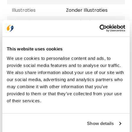
Illustraties
Zonder Illustraties
Uitvoering
Paperback
Hoogte (mm)
220
Lengte (mm)
15
This website uses cookies
Breedte (mm)
151
We use cookies to personalise content and ads, to
provide social media features and to analyse our traffic.
Gewicht (G)
238
We also share information about your use of our site with
our social media, advertising and analytics partners who
ISBN
9789492831606
may combine it with other information that you’ve
Druk
1
provided to them or that they’ve collected from your use
of their services.
Verschijningsdatum
2020-07-16
NUR-code
770
Show details
Auteur
Marion Lutke