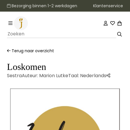
Klantenservice
Bezorging binnen 1–2 werkdagen
Terug naar overzicht
Loskomen
Sestra
Auteur:
Marion Lutke
Taal:
Nederlands