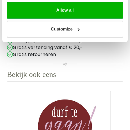
Taal
Nederlands
Allow all
Aantal pagina's
112
Customize
Bezorging binnen 1–2 werkdagen
Gratis verzending vanaf € 20,-
Gratis retourneren
Bekijk ook eens