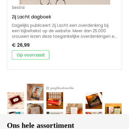
Sestra
Zij Lacht dagboek
Dagelijks publiceert Zij Lacht een overdenking bij
een bijbeltekst op de website. Meer dan 25.000
vrouwen lezen deze toegankelijke overdenkingen en
worden zo elke dag aangevuurd om met God te
€ 26,99
leven. Zij Lacht heeft nu 300 overdenkingen
uitgezocht om in een offline dagboek te publiceren.
Op voorraad
De overdenkingen zijn kort en eigentijds en
daardoor geschikt om overal te lezen. Elke
overdenking wordt afgesloten met een 'aan de
slag', zodat de lezer wordt uitgedaagd de
boodschap mee te nemen haar leven in.
Ons hele assortiment