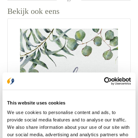
Bekijk ook eens
This website uses cookies
We use cookies to personalise content and ads, to
Kom op adem
provide social media features and to analyse our traffic.
Veel mensen hebben een druk leven: gezin, werk,
We also share information about your use of our site with
vrijwillige taken, sporten en nog zoveel meer. Hoe
our social media, advertising and analytics partners who
vind je rust in een druk leven? In dit dagboek word je