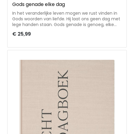
Gods genade elke dag
In het veranderlijke leven mogen we rust vinden in
Gods woorden van liefde. Hij laat ons geen dag met
lege handen staan. Gods genade is genoeg, elke
dag. Dit 365 dagendagboek voor christenvrouwen
€ 25,99
bevat overdenkingen, afgewisseld door quotes en
korte gebeden.