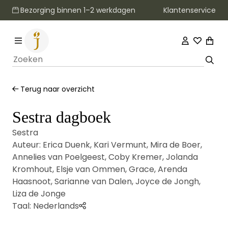
Klantenservice
Bezorging binnen 1–2 werkdagen
Terug naar overzicht
Sestra dagboek
Sestra
Auteur:
Erica Duenk
,
Kari Vermunt
,
Mira de Boer
,
Annelies van Poelgeest
,
Coby Kremer
,
Jolanda
Kromhout
,
Elsje van Ommen
,
Grace
,
Arenda
Haasnoot
,
Sarianne van Dalen
,
Joyce de Jongh
,
Liza de Jonge
Taal:
Nederlands