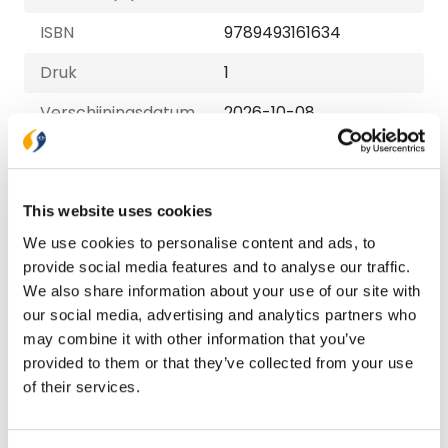
ISBN
9789493161634
Druk
1
Verschijningsdatum
2026-10-08
NUR-code
728
Redacteur
Adveniat
This website uses cookies
Taal
Nederlands
We use cookies to personalise content and ads, to
provide social media features and to analyse our traffic.
Aantal pagina's
324
We also share information about your use of our site with
Serie
Adveniat
our social media, advertising and analytics partners who
may combine it with other information that you’ve
provided to them or that they’ve collected from your use
Bezorging binnen 1–2 werkdagen
of their services.
Gratis verzending vanaf € 20,-
Gratis retourneren