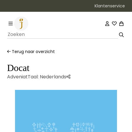
Klantenservice
Bezorging binnen 1–2 werkdagen
Terug naar overzicht
Docat
Adveniat
Taal:
Nederlands