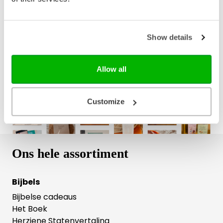
Bezorging binnen 1–2 werkdagen
Show details
Gratis verzending vanaf € 20,-
Gratis retourneren
Allow all
Customize
Ons hele assortiment
Bijbels
Bijbelse cadeaus
Het Boek
Herziene Statenvertaling