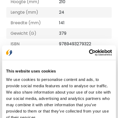
Hoogte (mm)
210
Lengte (mm)
24
Breedte (mm)
141
Gewicht (G)
379
ISBN
9789493279322
Druk
1
Verschijningsdatum
2025-02-07
This website uses cookies
NUR-code
728
We use cookies to personalise content and ads, to
Auteur
Henri Nouwen, Carolyn
provide social media features and to analyse our traffic.
Whitney-Brown
We also share information about your use of our site with
our social media, advertising and analytics partners who
Taal
Nederlands
may combine it with other information that you’ve
provided to them or that they’ve collected from your use
Aantal pagina's
208
of their services.