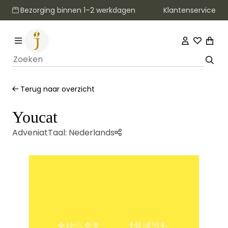
Klantenservice
Bezorging binnen 1–2 werkdagen
Terug naar overzicht
Youcat
Adveniat
Taal:
Nederlands