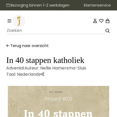
Klantenservice
Bezorging binnen 1–2 werkdagen
Terug naar overzicht
In 40 stappen katholiek
Adveniat
Auteur:
Nellie Hamersma-Sluis
Taal:
Nederlands