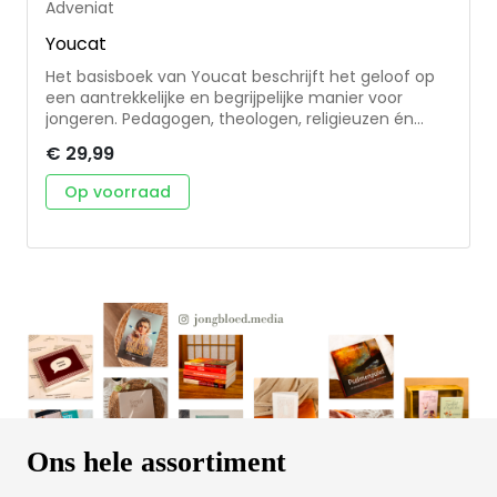
Adveniat
Youcat
Het basisboek van Youcat beschrijft het geloof op
een aantrekkelijke en begrijpelijke manier voor
jongeren. Pedagogen, theologen, religieuzen én
jongeren hebben gedurende vier jaar hieraan
€ 29,99
samengewerkt. De taal en de kleurenillustraties zijn
gericht op jongeren van vandaag. Het boek helpt
Op voorraad
hen hun geloof beter te verwoorden en beleven. Dit
boek verschijnt met de steun van de Belgische en
Nederlandse bisschoppenconferentie.
Ons hele assortiment