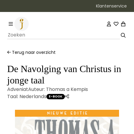
Klantenservice
Bezorging binnen 1–2 werkdagen
Terug naar overzicht
De Navolging van Christus in
jonge taal
Adveniat
Auteur:
Thomas a Kempis
Taal:
Nederlands
E-BOOK