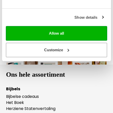
Bezorging binnen 1–2 werkdagen
Gratis verzending vanaf € 20,-
Show details
Gratis retourneren
Allow all
Customize
Ons hele assortiment
Bijbels
Bijbelse cadeaus
Het Boek
Herziene Statenvertaling