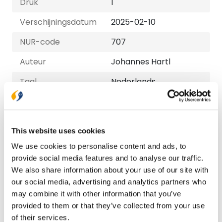
Druk
1
Verschijningsdatum
2025-02-10
NUR-code
707
Auteur
Johannes Hartl
Taal
Nederlands
Aantal pagina's
288
Uitvoeringen
This website uses cookies
Paperback
We use cookies to personalise content and ads, to
€ 24,99
provide social media features and to analyse our traffic.
We also share information about your use of our site with
our social media, advertising and analytics partners who
E-book
may combine it with other information that you’ve
€ 14,99
provided to them or that they’ve collected from your use
of their services.