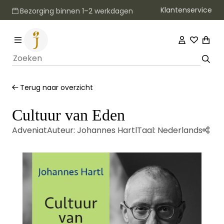
Klantenservice
Bezorging binnen 1–2 werkdagen
Terug naar overzicht
Cultuur van Eden
Adveniat
Auteur:
Johannes Hartl
Taal:
Nederlands