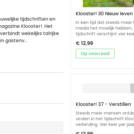
Klooster! 30 Nieuw leven
welijke tijdschriften en
In een tijd dat steeds meer
magazine Klooster!. Het
media het moeilijk hebben, 
 verbindt wekelijks talrijke
tijdschrift verschijnt vier ke
volgers op internet. Zoekers
in gastenv...
€ 12,99
kloosters te vinden en koes
Voorjaar 2025: Nieuw leven 
Op voorraad
klein kuikentje tot een inspi
je aan iets nieuws? Durf het oude los te late
bij de norbertinessen in Oo
nieuw leven in de Veertigda
Klooster! 37 - Verstillen
Steeds meer mensen ontdekk
vinden in het tijdschrift Klo
verbinding. Vier keer per jaa
en online weet het blad wek
€ 12,99