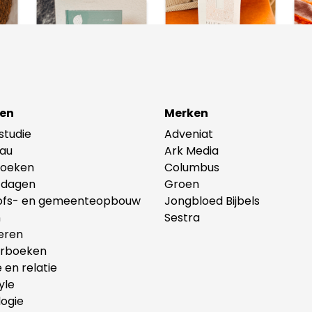
en
Merken
lstudie
Adveniat
au
Ark Media
oeken
Columbus
tdagen
Groen
ofs- en gemeenteopbouw
Jongbloed Bijbels
n
Sestra
eren
erboeken
e en relatie
yle
ogie