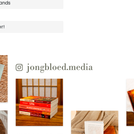
ands
er!