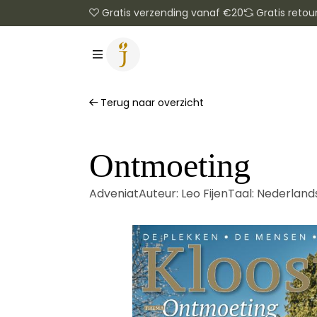
Gratis verzending vanaf €20
Gratis retou
Terug naar overzicht
Ontmoeting
Adveniat
Auteur:
Leo Fijen
Taal:
Nederland