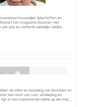
 levensbeschouwelijke tijdschriften en
floreert het magazine Klooster!. Het
er per jaar en verbindt wekelijks talrijke
 zijn massaal in gastenverblijven van
teren de waarde van het kloosterleven.
• Over al het nieuwe in ons leven, van een
rerend idee. • Tips uit het klooster: Hoe begin
n! • Astrid Joosten is te gast
sterhout. • Meditaties over zoeken naar
gentijd en Pasen.
en de stilte en bezieling van kloosters en
oster! een bron van rust, verdieping en
r ligt er een inspirerende editie op de mat,
elijks een groeiende schare volgers te