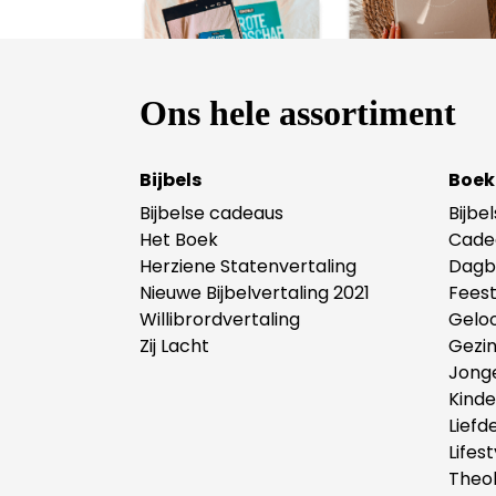
Ons hele assortiment
Bijbels
Boek
Bijbelse cadeaus
Bijbe
Het Boek
Cade
Herziene Statenvertaling
Dagb
Nieuwe Bijbelvertaling 2021
Fees
Willibrordvertaling
Gelo
Zij Lacht
Gezi
Jong
Kind
Liefd
Lifest
Theol