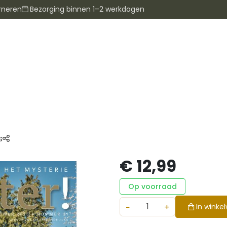
rneren
Bezorging binnen 1–2 werkdagen
s
€ 12,99
Op voorraad
−
+
In winke