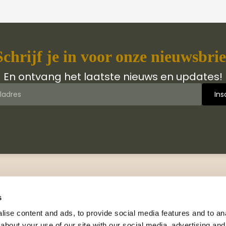
Schrijf je in voor onze nieuwsbrie
En ontvang het laatste nieuws en updates!
 van Jongbloed Media
Contact
jn wij
Manuscripten
s
hiedenis
Neem contact met ons op
ise content and ads, to provide social media features and to anal
logus
about your use of our site with our social media, advertising and