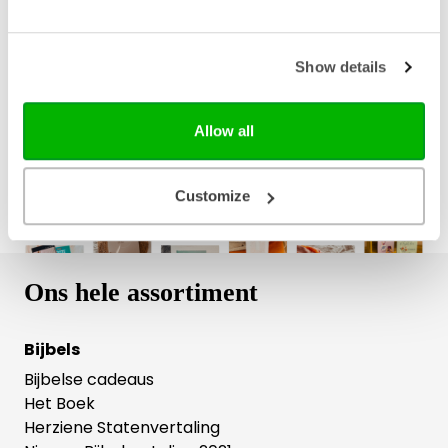
Bezorging binnen 1–2 werkdagen
Gratis verzending vanaf € 20,-
Show details
Gratis retourneren
Allow all
Customize
Ons hele assortiment
Bijbels
Bijbelse cadeaus
Het Boek
Herziene Statenvertaling