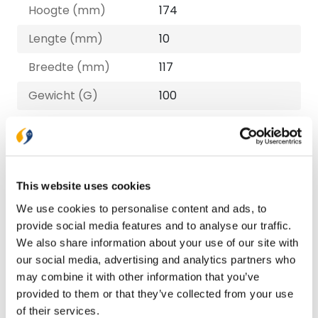
Hoogte (mm)
174
Lengte (mm)
10
Breedte (mm)
117
Gewicht (G)
100
ISBN
9789493395442
Druk
1
Verschijningsdatum
2025-04-25
This website uses cookies
NUR-code
707
We use cookies to personalise content and ads, to
provide social media features and to analyse our traffic.
Auteur
Nikolaas Sintobin
We also share information about your use of our site with
our social media, advertising and analytics partners who
Taal
Nederlands
may combine it with other information that you’ve
Aantal pagina's
96
provided to them or that they’ve collected from your use
of their services.