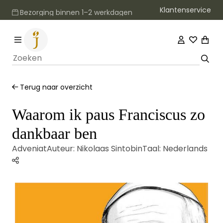
Klantenservice
Bezorging binnen 1–2 werkdagen
Terug naar overzicht
Waarom ik paus Franciscus zo
dankbaar ben
Adveniat
Auteur:
Nikolaas Sintobin
Taal:
Nederlands