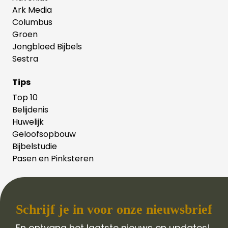
Ark Media
Columbus
Groen
Jongbloed Bijbels
Sestra
Tips
Top 10
Belijdenis
Huwelijk
Geloofsopbouw
Bijbelstudie
Pasen en Pinksteren
Schrijf je in voor onze nieuwsbrief
En ontvang het laatste nieuws en updates!