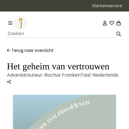
Klantenservice
Bezorging binnen 1–2 werkdagen
Terug naar overzicht
Het geheim van vertrouwen
Adveniat
Auteur:
Rochus Franken
Taal:
Nederlands