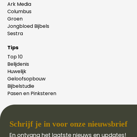
Ark Media
Columbus
Groen
Jongbloed Bijbels
Sestra
Tips
Top 10
Belijdenis
Huwelijk
Geloofsopbouw
Bijbelstudie
Pasen en Pinksteren
Schrijf je in voor onze nieuwsbrief
En ontvang het laatste nieuws en updates!