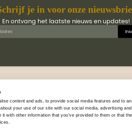
Schrijf je in voor onze nieuwsbrie
En ontvang het laatste nieuws en updates!
 van Jongbloed Media
Contact
jn wij
Manuscripten
s
hiedenis
Neem contact met ons op
ise content and ads, to provide social media features and to anal
logus
about your use of our site with our social media, advertising and
Adresgegevens
wsbrieven
t with other information that you’ve provided to them or that the
Celsiusweg 41, 8912 AM
nsie exemplaar
ices.
Leeuwarden
rs en leesfragmenten