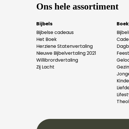
Ons hele assortiment
Bijbels
Boek
Bijbelse cadeaus
Bijbe
Het Boek
Cade
Herziene Statenvertaling
Dagb
Nieuwe Bijbelvertaling 2021
Fees
Willibrordvertaling
Gelo
Zij Lacht
Gezi
Jong
Kind
Liefd
Lifest
Theol