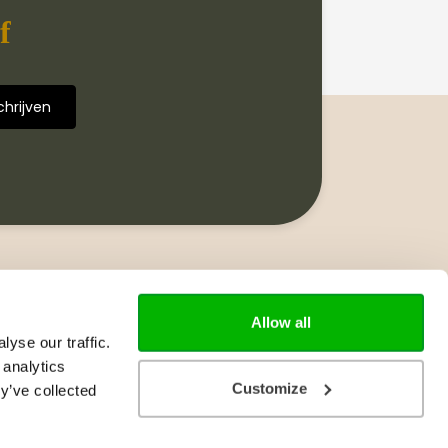
f
Volg ons
Allow all
yse our traffic.
 analytics
Customize
y’ve collected