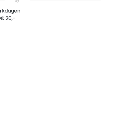
erkdagen
 € 20,-