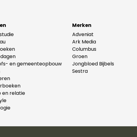
en
Merken
lstudie
Adveniat
au
Ark Media
oeken
Columbus
tdagen
Groen
ofs- en gemeenteopbouw
Jongbloed Bijbels
n
Sestra
eren
erboeken
e en relatie
yle
ogie