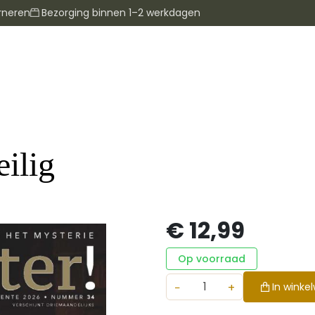
rneren
Bezorging binnen 1–2 werkdagen
eilig
€ 12,99
Op voorraad
−
+
In winke