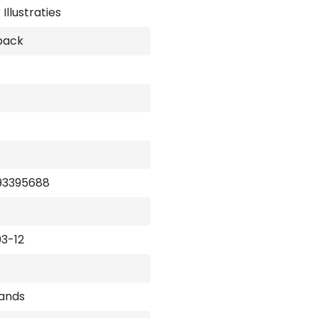
Illustraties
back
93395688
3-12
ands