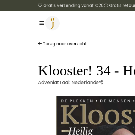
Gratis verzending vanaf €20
Gratis retou
Terug naar overzicht
Klooster! 34 - H
Adveniat
Taal:
Nederlands