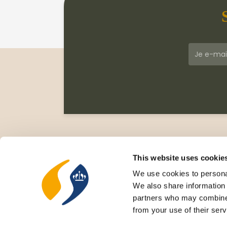
Klantenservice
Meer
Veelgestelde vragen
Wie zi
This website uses cookie
Leveringsvoorwaarden
Gesc
We use cookies to personal
Privacy Statement
Cata
We also share information 
Retourneren
Nieu
partners who may combine i
Rece
from your use of their serv
Cove