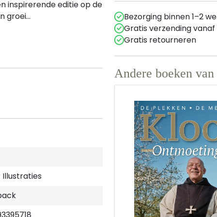
een inspirerende editie op de
 groei...
Bezorging binnen 1–2 w
Gratis verzending vanaf
Gratis retourneren
Andere boeken van 
Illustraties
back
93395718