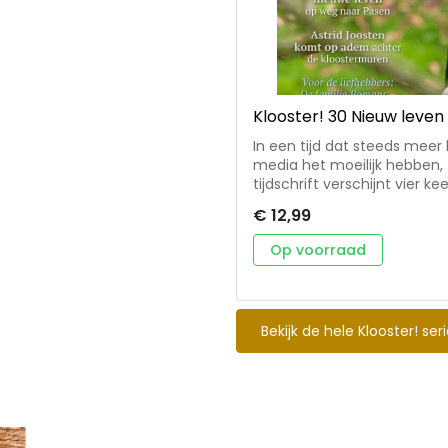
Klooster! 30 Nieuw leven
In een tijd dat steeds meer
media het moeilijk hebben, 
tijdschrift verschijnt vier ke
volgers op internet. Zoekers
€ 12,99
kloosters te vinden en koes
Voorjaar 2025: Nieuw leven 
Op voorraad
klein kuikentje tot een inspi
je aan iets nieuws? Durf het oude los te late
bij de norbertinessen in Oo
nieuw leven in de Veertigda
Bekijk de hele Klooster! ser