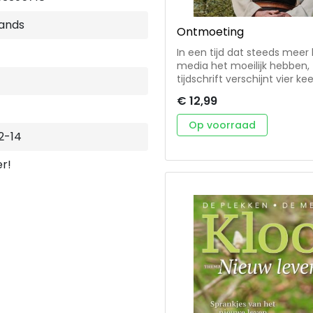
ands
Ontmoeting
In een tijd dat steeds meer
media het moeilijk hebben, 
tijdschrift verschijnt vier ke
volgers op internet. Zoekers
€ 12,99
kloosters te vinden en koes
Zomer 2025: Ontmoeting • J
Op voorraad
van Taizé • Nikolaas Sintobin
2-14
Loyola • Schrijver en tv-pre
Brabantse geboortedorp • K
er!
toevluchtsoorden van versti