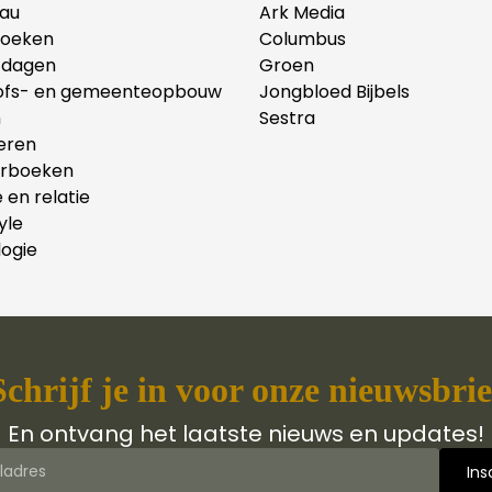
au
Ark Media
oeken
Columbus
tdagen
Groen
ofs- en gemeenteopbouw
Jongbloed Bijbels
n
Sestra
eren
erboeken
e en relatie
yle
ogie
Schrijf je in voor onze nieuwsbrie
En ontvang het laatste nieuws en updates!