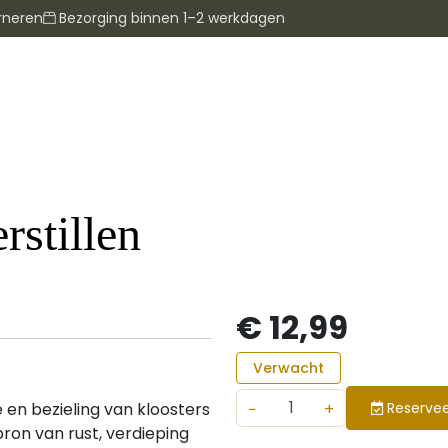
rneren
Bezorging binnen 1–2 werkdagen
rstillen
€ 12,99
Verwacht
−
+
en bezieling van kloosters
Reservee
 bron van rust, verdieping