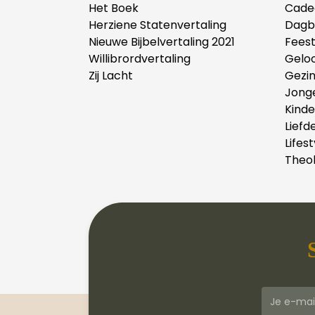
Het Boek
Cade
Herziene Statenvertaling
Dagb
Nieuwe Bijbelvertaling 2021
Fees
Willibrordvertaling
Gelo
Zij Lacht
Gezi
Jong
Kind
Liefd
Lifest
Theol