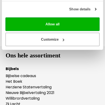
Gratis verzending vanaf € 20,-
Gratis retourneren
Show details
Allow all
Customize
Ons hele assortiment
Bijbels
Bijbelse cadeaus
Het Boek
Herziene Statenvertaling
Nieuwe Bijbelvertaling 2021
Willibrordvertaling
Zij Lacht