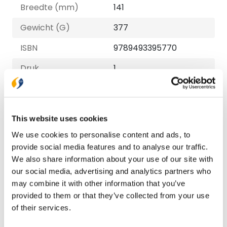
Breedte (mm)
141
Gewicht (G)
377
ISBN
9789493395770
Druk
1
Verschijningsdatum
2026-05-29
NUR-code
707
This website uses cookies
Auteur
Gerard de Korte, Leo
We use cookies to personalise content and ads, to
Fijen
provide social media features and to analyse our traffic.
We also share information about your use of our site with
Taal
Nederlands
our social media, advertising and analytics partners who
Aantal pagina's
192
may combine it with other information that you’ve
provided to them or that they’ve collected from your use
of their services.
Bezorging binnen 1–2 werkdagen