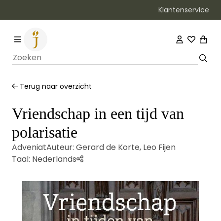
Klantenservice
Bezorging binnen 1–2 werkdagen
Terug naar overzicht
Vriendschap in een tijd van
polarisatie
Adveniat
Auteur:
Gerard de Korte
,
Leo Fijen
Taal:
Nederlands