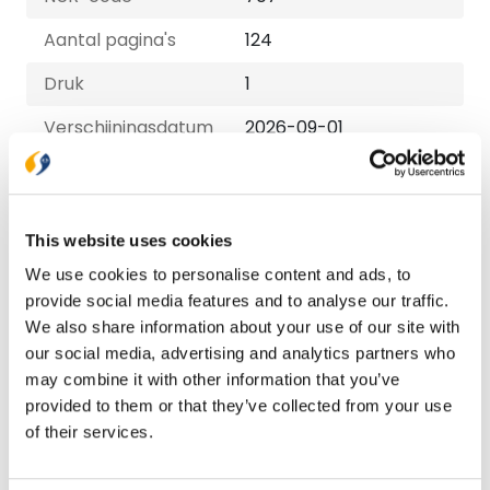
Aantal pagina's
124
Druk
1
Verschijningsdatum
2026-09-01
Uitvoeringen
E-book
This website uses cookies
€ 10,99
We use cookies to personalise content and ads, to
provide social media features and to analyse our traffic.
Paperback
We also share information about your use of our site with
€ 16,99
our social media, advertising and analytics partners who
may combine it with other information that you’ve
provided to them or that they’ve collected from your use
of their services.
Bezorging binnen 1–2 werkdagen
Gratis verzending vanaf € 20,-