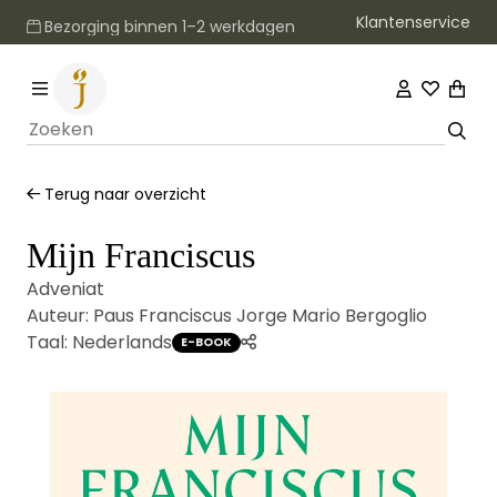
Klantenservice
Bezorging binnen 1–2 werkdagen
Terug naar overzicht
Mijn Franciscus
Adveniat
Auteur:
Paus Franciscus Jorge Mario Bergoglio
Taal:
Nederlands
E-BOOK