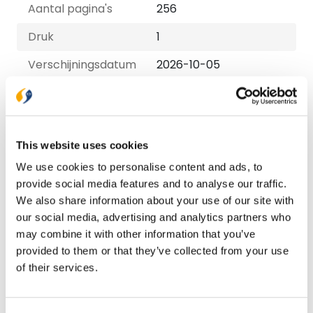
Aantal pagina's
256
Druk
1
Verschijningsdatum
2026-10-05
Uitvoeringen
Paperback
€ 22,99
This website uses cookies
We use cookies to personalise content and ads, to
provide social media features and to analyse our traffic.
E-book
We also share information about your use of our site with
€ 13,99
our social media, advertising and analytics partners who
may combine it with other information that you’ve
provided to them or that they’ve collected from your use
Bezorging binnen 1–2 werkdagen
of their services.
Gratis verzending vanaf € 20,-
Gratis retourneren