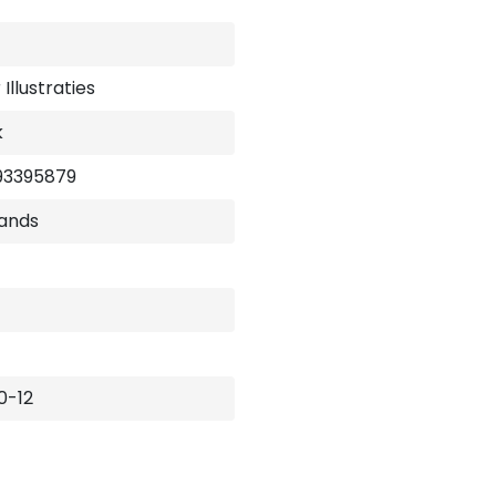
Illustraties
k
93395879
ands
0-12