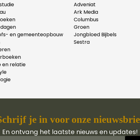
lstudie
Adveniat
au
Ark Media
oeken
Columbus
tdagen
Groen
ofs- en gemeenteopbouw
Jongbloed Bijbels
n
Sestra
eren
erboeken
e en relatie
yle
ogie
Schrijf je in voor onze nieuwsbrie
En ontvang het laatste nieuws en updates!