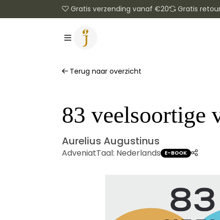
Gratis verzending vanaf €20
Gratis retou
Terug naar overzicht
83 veelsoortige 
Aurelius Augustinus
Adveniat
Taal:
Nederlands
E-BOOK