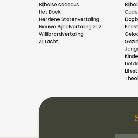
Bijbelse cadeaus
Bijbe
Het Boek
Cade
Herziene Statenvertaling
Dagb
Nieuwe Bijbelvertaling 2021
Fees
Willibrordvertaling
Gelo
Zij Lacht
Gezi
Jong
Kind
Liefd
Lifest
Theol