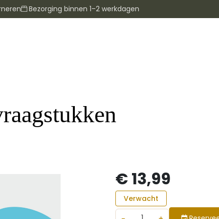
rneren
Bezorging binnen 1–2 werkdagen
vraagstukken
€ 13,99
Verwacht
−
+
Reservee