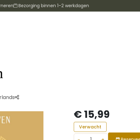
rneren
Bezorging binnen 1–2 werkdagen
n
rlands
€ 15,99
Verwacht
−
+
Reservee