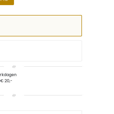
erkdagen
 € 20,-