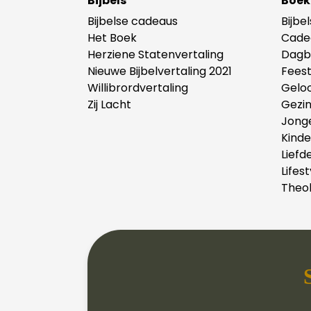
Bijbels
Boek
Bijbelse cadeaus
Bijbe
Het Boek
Cade
Herziene Statenvertaling
Dagb
Nieuwe Bijbelvertaling 2021
Fees
Willibrordvertaling
Gelo
Zij Lacht
Gezi
Jong
Kind
Liefd
Lifest
Theol