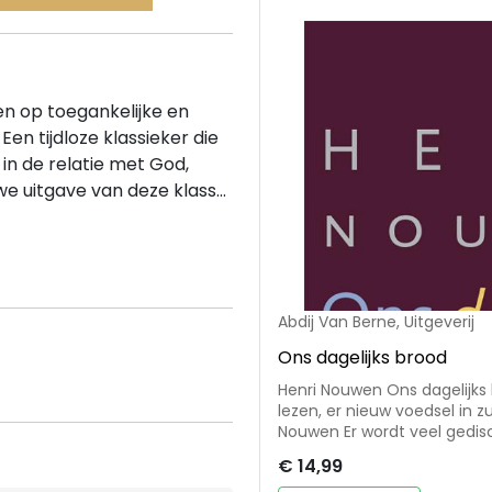
n op toegankelijke en
en tijdloze klassieker die
in de relatie met God,
e uitgave van deze klass...
Abdij Van Berne, Uitgeverij
Ons dagelijks brood
Henri Nouwen Ons dagelijks brood 'Ik hoop dat degenen die dit boek
lezen, er nieuw voedsel in z
Nouwen Er wordt veel gedisc
verfrissend om te lezen hoe
€ 14,99
van de eucharistie te beschr