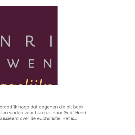
ullen vinden voor hun reis naar God.' Henri
ussieerd over de eucharistie. Het is
 Henri Nouwen in dit boek probeert de kern
ijven. Hij begint hiervoor bij de ervaringen