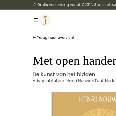
Gratis verzending vanaf €20
Gratis retou
Terug naar overzicht
Met open hande
De kunst van het bidden
Adveniat
Auteur:
Henri Nouwen
Taal:
Nede