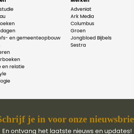
en
Merken
lstudie
Adveniat
au
Ark Media
oeken
Columbus
tdagen
Groen
ofs- en gemeenteopbouw
Jongbloed Bijbels
n
Sestra
eren
erboeken
e en relatie
yle
ogie
Schrijf je in voor onze nieuwsbrie
En ontvang het laatste nieuws en updates!