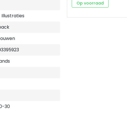
van de Emmaüsgangers. Zij 
Op voorraad
Christus onderweg waren, to
breken van het brood. In h
Illustraties
orde van de eucharistievie
dankbaar leven weerspiegeld
back
opmerken van Gods aanwezi
het in gemeenschap treden en he
Nouwen
(1932-1996) behoort tot de 
wereldwijd miljoenen lezers.
woorden geeft aan een aut
93395923
vijandigheid naar vriendschap
herkenbaar in ieder mens en 
ands
0-30