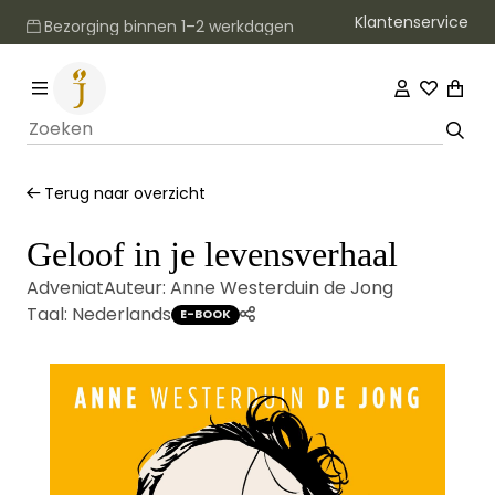
Klantenservice
Bezorging binnen 1–2 werkdagen
Terug naar overzicht
Geloof in je levensverhaal
Adveniat
Auteur:
Anne Westerduin de Jong
Taal:
Nederlands
E-BOOK