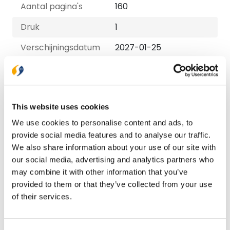
Aantal pagina's
160
Druk
1
Verschijningsdatum
2027-01-25
Uitvoeringen
E-book
€ 10,99
This website uses cookies
We use cookies to personalise content and ads, to
provide social media features and to analyse our traffic.
Paperback
We also share information about your use of our site with
€ 17,99
our social media, advertising and analytics partners who
may combine it with other information that you’ve
provided to them or that they’ve collected from your use
Bezorging binnen 1–2 werkdagen
of their services.
Gratis verzending vanaf € 20,-
Gratis retourneren