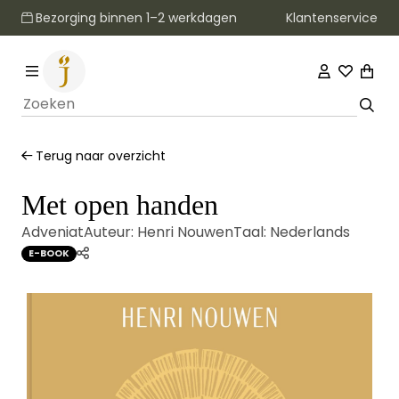
Klantenservice
Bezorging binnen 1–2 werkdagen
Terug naar overzicht
Met open handen
Adveniat
Auteur:
Henri Nouwen
Taal:
Nederlands
E-BOOK