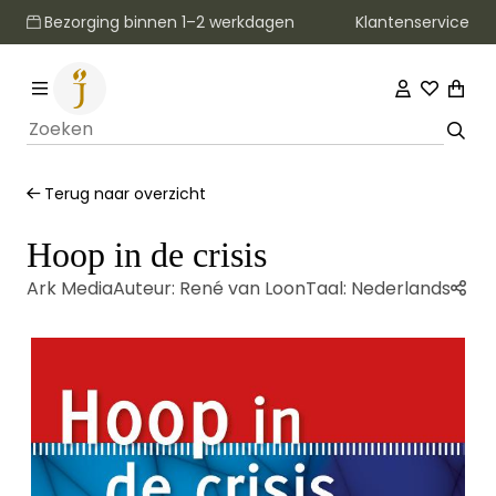
Klantenservice
Bezorging binnen 1–2 werkdagen
Terug naar overzicht
Hoop in de crisis
Ark Media
Auteur:
René van Loon
Taal:
Nederlands