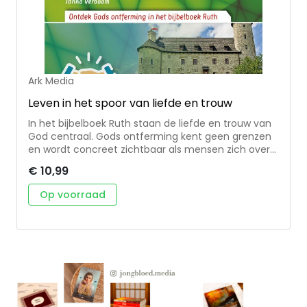
Ark Media
Leven in het spoor van liefde en trouw
In het bijbelboek Ruth staan de liefde en trouw van
God centraal. Gods ontferming kent geen grenzen
en wordt concreet zichtbaar als mensen zich over
elkaar ontfermen in zijn naam. Tanno Verboom laat
€ 10,99
in deze acht bijbelstudies zien hoe het dienen van
God en van de naaste met elkaar verbonden zijn en
Op voorraad
wat het betekent om te leven in het spoor van
liefde en trouw. Aan de orde komen aspecten als
gerechtigheid, gastvrijheid, omgang met migranten
en maatschappelijk verantwoord ondernemen.
Geschikt voor kringgebruik en persoonlijke studie.