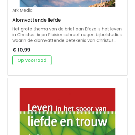
Ark Media
Alomvattende liefde
Het grote thema van de brief aan Efeze is het leven
in Christus. Arjan Plaisier schreef negen bijbelstudies
waarin de alomvattende betekenis van Christus
centraal staat: Hij is de Eerste en de Laatste, Hij
€ 10,99
heelt de breuk tussen God en mens. Hij is het
fundament voor ons nieuwe leven, waarin we als
Op voorraad
kerk het voorbeeld van zijn oneindige liefde mogen
volgen. Geschikt voor kringgebruik en persoonlijke
studie.