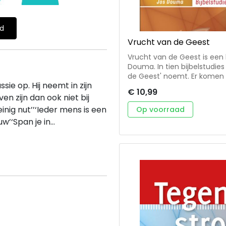
ld
Vrucht van de Geest
Vrucht van de Geest is een 
Douma. In tien bijbelstudies 
de Geest' noemt. Er komen 
ie op. Hij neemt in zijn
wat kan ik doen als het gaa
€ 10,99
zijn er in mijn eigen leven 
en zijn dan ook niet bij
vrucht van de Geest belemmeren?' Een boeiende, o
nig nut’’‘Ieder mens is een
Op voorraad
die geschreven is voor kring
’‘Span je in...
zelfstudie. Met ruimte voor 
wordt gebruik gemaakt van 