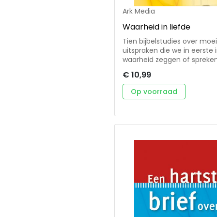
Ark Media
Waarheid in liefde
Tien bijbelstudies over moe
uitspraken die we in eerste 
waarheid zeggen of spreken
laten. Niet om het ons onno
€ 10,99
ons in de ruimte van zijn g
verdiepen in Jezus' woorde
Op voorraad
Voor kringgebruik en persoonlijke bijbelstudi
bijbelstudieboekje uit de be
samenwerking met de IZB. De
zich bezighoudt met zendin
in de wereld te zijn.