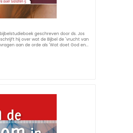
bijbelstudieboek geschreven door ds. Jos
schrijft hij over wat de Bijbel de 'vrucht van
vragen aan de orde als 'Wat doet God en
t om karaktervorming?' en 'Welke obstakels
en in de samenleving die het rijpen van de
pbouwende studie
gebruik maar die ook zeer geschikt is voor
eigen notities. In 'Vrucht van de Geest'
de Herziene Statenvertaling.