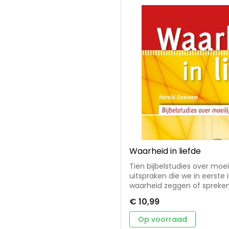
Kringserie. Deze serie is ui
is een vereniging binnen de
Nederland. Ze wil gemeenten 
Waarheid in liefde
Tien bijbelstudies over moe
uitspraken die we in eerste 
waarheid zeggen of spreken
laten. Niet om het ons onno
€ 10,99
ons in de ruimte van zijn g
verdiepen in Jezus' woorde
Op voorraad
Voor kringgebruik en persoonlijke bijbelstudi