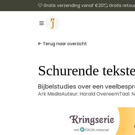
Gratis verzending vanaf €20
Gratis retou
Terug naar overzicht
Schurende tekst
Bijbelstudies over een veelbesp
Ark Media
Auteur:
Harald Overeem
Taal:
N