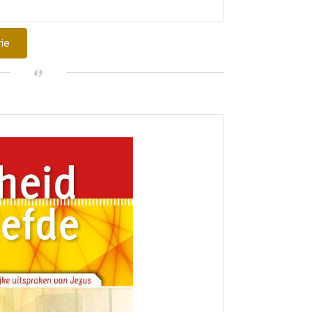
kende Kringserie. Deze serie is uitgegeven in
 IZB is een vereniging binnen de PKN die
g in Nederland. Ze wil gemeenten leren kerk
rie