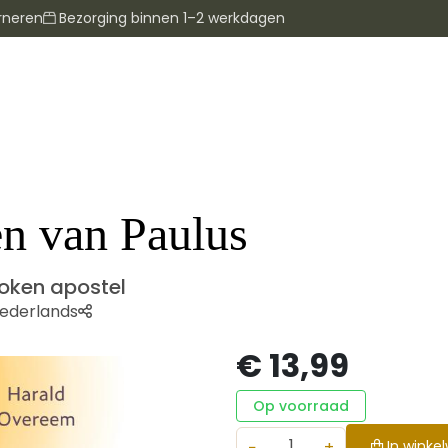
rneren
Bezorging binnen 1–2 werkdagen
en van Paulus
roken apostel
ederlands
€ 13,99
Op voorraad
−
+
In winke