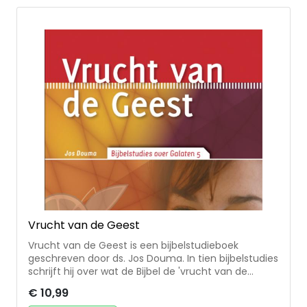
Vrucht van de Geest
Vrucht van de Geest is een bijbelstudieboek
geschreven door ds. Jos Douma. In tien bijbelstudies
schrijft hij over wat de Bijbel de 'vrucht van de
Geest' noemt. Er komen vragen aan de orde als
€ 10,99
'Wat doet God en wat kan ik doen als het gaat om