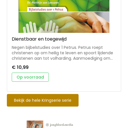
Dienstbaar en toegewijd
Negen bijbelstudies over 1 Petrus. Petrus roept
christenen op om heilig te leven en spoort lijdende
christenen aan tot volharding. Aanmoediging om
toegewijd aan God te leven. Voor kringgebruik en
€ 10,99
persoonlijke bijbelstudie. 'Dienstbaar en toegewijd' is
een bijbelstudieboekje uit de bekende Kringserie.
Op voorraad
Deze serie is uitgegeven in samenwerking met de
IZB. De IZB is een vereniging binnen de PKN die zich
bezighoudt met zending in Nederland. Ze wil
gemeenten leren kerk in de wereld te zijn.
Bekijk de hele Kringserie serie